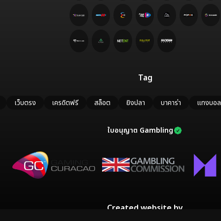
Tag
เว็บตรง
เครดิตฟรี
สล็อต
ยิงปลา
บาคาร่า
แทงบอล
ใบอนุญาต Gambling
Created website by