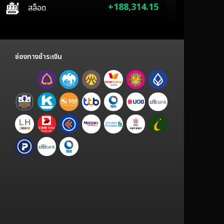
+188,314.15
สล็อต
+185,458.31
สล็อต
ช่องทางชำระเงิน