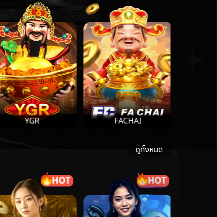
YGR
FACHAI
PRAGMA
ดูทั้งหมด