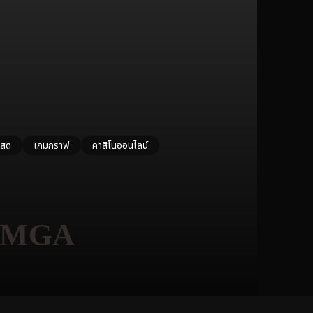
สด
เกมกราฟ
คาสิโนออนไลน์