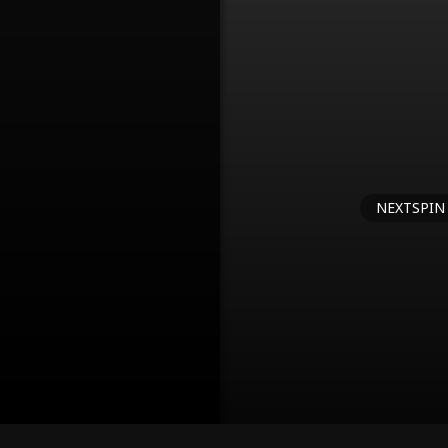
NEXTSPIN