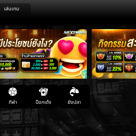
เล่นเกม
กีฬา
ป๊อกเด้ง
ยิงปลา