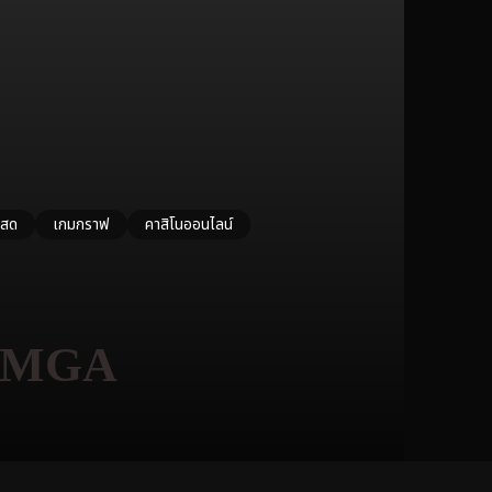
สด
เกมกราฟ
คาสิโนออนไลน์