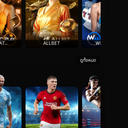
..
ALLBET
WMCASINO
ดูทั้งหมด