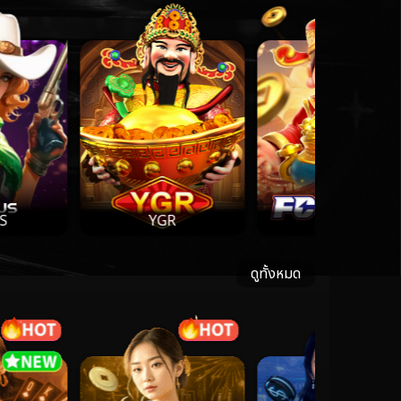
YGR
FACHAI
ดูทั้งหมด