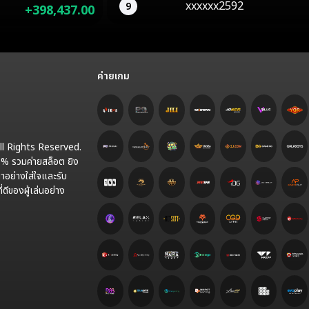
xxxxxx2592
9
+398,437.00
xxxxxx2699
10
ค่ายเกม
 Rights Reserved.
% รวมค่ายสล็อต ยิง
าอย่างใส่ใจและรับ
ดีของผู้เล่นอย่าง