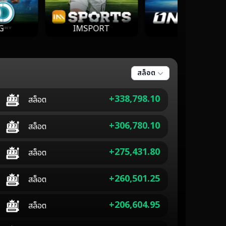
IMSPORT
ONEBX
สล็อต
+338,798.10
สล็อต
+306,780.10
สล็อต
+275,431.80
สล็อต
+260,501.25
สล็อต
+206,604.95
สล็อต