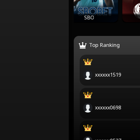
LALIKA
SBO
Top Ranking
xxxxxx1519
xxxxxx0698