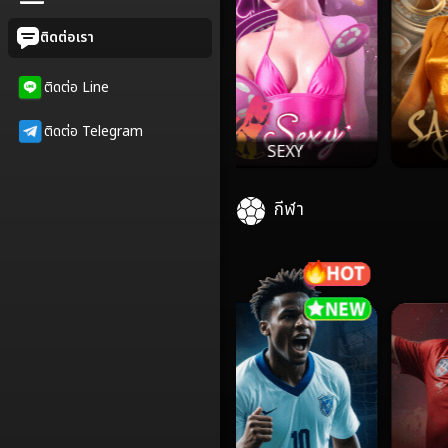
ติดต่อเรา
ติดต่อ Line
ติดต่อ Telegram
IMAGINELIVE
SEXY
กีฬา